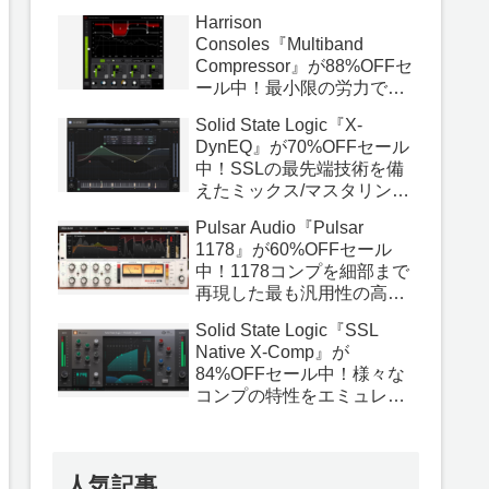
いる最高品質のバスコンプ
Harrison
プラグイン！
Consoles『Multiband
Compressor』が88%OFFセ
ール中！最小限の労力でプ
ロ品質の結果を得られるよ
Solid State Logic『X-
うに設計されたマルチバン
DynEQ』が70%OFFセール
ドコンププラグイン！
中！SSLの最先端技術を備
えたミックス/マスタリング
の決定版となるダイナミッ
Pulsar Audio『Pulsar
クEQプラグイン！
1178』が60%OFFセール
中！1178コンプを細部まで
再現した最も汎用性の高い
FETコンププラグイン！
Solid State Logic『SSL
Native X-Comp』が
84%OFFセール中！様々な
コンプの特性をエミュレー
トしたあらゆる用途に使用
できるコンププラグイン！
人気記事