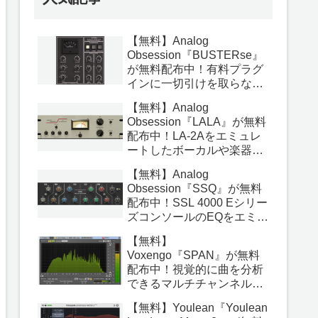
【無料】Analog
Obsession『BUSTERse』
が無料配布中！有料プラグ
インに一切引けを取らない
最高のバスコンププラグイ
【無料】Analog
ン！
Obsession『LALA』が無料
配布中！LA-2Aをエミュレ
ートしたボーカルや楽器を
ナチュラルに圧縮できる
【無料】Analog
OPTコンプレッサープラグ
Obsession『SSQ』が無料
イン！
配布中！SSL 4000 Eシリー
ズコンソールのEQをエミュ
レートした本当に素晴らし
【無料】
いアナログEQプラグイン！
Voxengo『SPAN』が無料
配布中！視覚的に曲を分析
できるマルチチャンネル対
応の高機能アナライザープ
【無料】Youlean『Youlean
ラグイン！