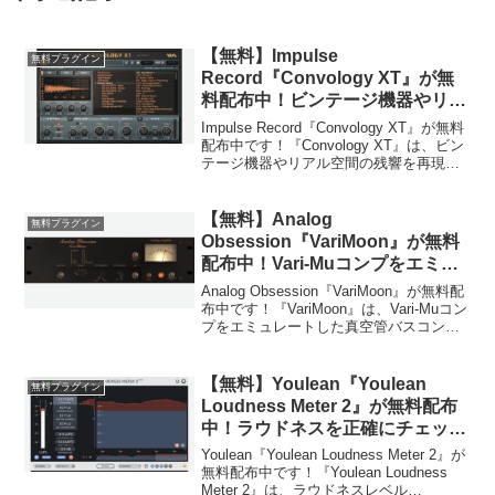
【無料】Impulse
無料プラグイン
Record『Convology XT』が無
料配布中！ビンテージ機器やリア
ル空間の残響を再現するコンボリ
Impulse Record『Convology XT』が無料
ューションリバーブプラグイン！
配布中です！『Convology XT』は、ビン
テージ機器やリアル空間の残響を再現す
るコンボリューションリバーブプラグイ
ンです。70個以上のプリセットが収録さ
れており、細かな調整...
【無料】Analog
無料プラグイン
Obsession『VariMoon』が無料
配布中！Vari-Muコンプをエミュ
レートしたミックス全体をひとつ
Analog Obsession『VariMoon』が無料配
にまとめる真空管バスコンプレッ
布中です！『VariMoon』は、Vari-Muコン
プをエミュレートした真空管バスコンプ
サー！
レッサーです。ミックス全体をまとめて
くれるだけでなく、真空管のアナログサ
ウンドを付加してくれ...
【無料】Youlean『Youlean
無料プラグイン
Loudness Meter 2』が無料配布
中！ラウドネスを正確にチェック
できるメータープラグイン！
Youlean『Youlean Loudness Meter 2』が
無料配布中です！『Youlean Loudness
Meter 2』は、ラウドネスレベル