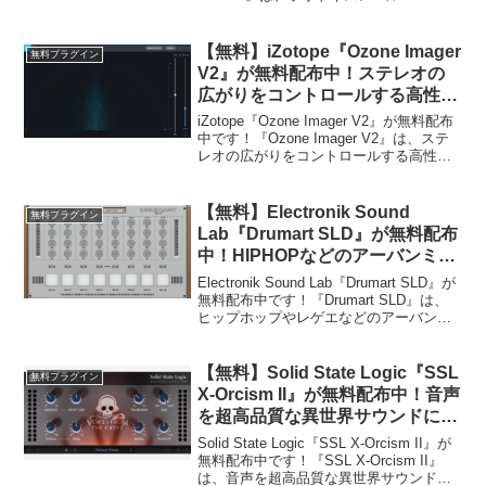
（LUFS）を正確にチェックできるメータ
ープラグインです。トラックのマスター
に挿すだ...
【無料】iZotope『Ozone Imager
無料プラグイン
V2』が無料配布中！ステレオの
広がりをコントロールする高性能
なステレオイメージャープラグイ
iZotope『Ozone Imager V2』が無料配布
ン！
中です！『Ozone Imager V2』は、ステ
レオの広がりをコントロールする高性能
なステレオイメージャープラグインで
す。ピアノやシンセを広げたりベースを
中央にするといったステレオ...
【無料】Electronik Sound
無料プラグイン
Lab『Drumart SLD』が無料配布
中！HIPHOPなどのアーバンミュ
ージックに最適なドラム音源プラ
Electronik Sound Lab『Drumart SLD』が
グイン！
無料配布中です！『Drumart SLD』は、
ヒップホップやレゲエなどのアーバンミ
ュージックに適した84のキットのプリセ
ットが収録されたドラム音源プラグイン
です。全部のプリ...
【無料】Solid State Logic『SSL
無料プラグイン
X-Orcism II』が無料配布中！音声
を超高品質な異世界サウンドに変
換するボイスチェンジャープラグ
Solid State Logic『SSL X-Orcism II』が
イン！
無料配布中です！『SSL X-Orcism II』
は、音声を超高品質な異世界サウンドに