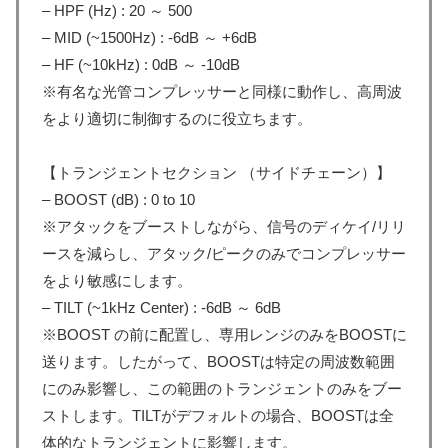
– HPF (Hz) : 20 ～ 500
– MID (~1500Hz) : -6dB ～ +6dB
– HF (~10kHz) : 0dB ～ -10dB
※有名な光管コンプレッサーと同様に動作し、高周波
をより適切に制御するのに役立ちます。
【トランジェントセクション （サイドチェーン）】
– BOOST (dB) : 0 to 10
※アタックをブーストしながら、信号のディケイ/リリ
ースを減らし、アタック/ピークのみでコンプレッサー
をより敏感にします。
– TILT (~1kHz Center) : -6dB ～ 6dB
※BOOST の前に配置し、専用レンジのみをBOOSTに
送ります。したがって、BOOSTは特定の周波数範囲
にのみ影響し、この範囲のトランジェントのみをブー
ストします。TILTがデフォルトの場合、BOOSTは全
体的なトランジェントに影響します。