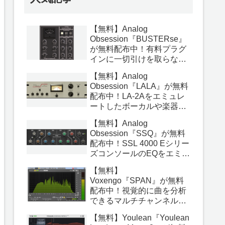
【無料】Analog
Obsession『BUSTERse』
が無料配布中！有料プラグ
インに一切引けを取らない
最高のバスコンププラグイ
【無料】Analog
ン！
Obsession『LALA』が無料
配布中！LA-2Aをエミュレ
ートしたボーカルや楽器を
ナチュラルに圧縮できる
【無料】Analog
OPTコンプレッサープラグ
Obsession『SSQ』が無料
イン！
配布中！SSL 4000 Eシリー
ズコンソールのEQをエミュ
レートした本当に素晴らし
【無料】
いアナログEQプラグイン！
Voxengo『SPAN』が無料
配布中！視覚的に曲を分析
できるマルチチャンネル対
応の高機能アナライザープ
【無料】Youlean『Youlean
ラグイン！