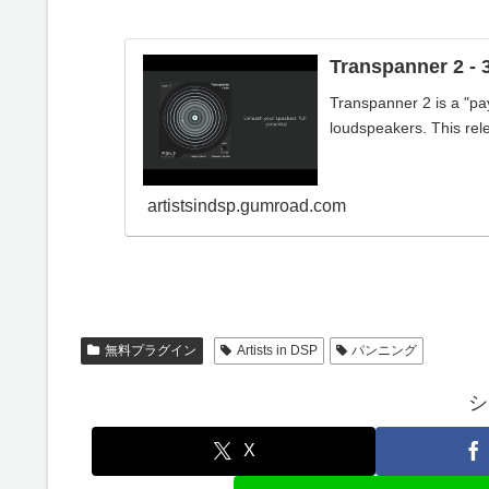
Transpanner 2 - 
Transpanner 2 is a "pa
loudspeakers. This rele
artistsindsp.gumroad.com
無料プラグイン
Artists in DSP
パンニング
シ
X