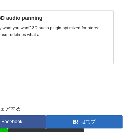
3D audio panning
y what you want" 3D audio plugin optimized for stereo
ase redefines what a ...
ェアする
Facebook
はてブ