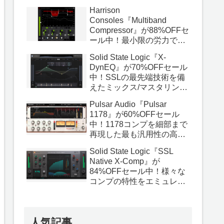
いる最高品質のバスコンプ
Harrison
プラグイン！
Consoles『Multiband
Compressor』が88%OFFセ
ール中！最小限の労力でプ
ロ品質の結果を得られるよ
Solid State Logic『X-
うに設計されたマルチバン
DynEQ』が70%OFFセール
ドコンププラグイン！
中！SSLの最先端技術を備
えたミックス/マスタリング
の決定版となるダイナミッ
Pulsar Audio『Pulsar
クEQプラグイン！
1178』が60%OFFセール
中！1178コンプを細部まで
再現した最も汎用性の高い
FETコンププラグイン！
Solid State Logic『SSL
Native X-Comp』が
84%OFFセール中！様々な
コンプの特性をエミュレー
トしたあらゆる用途に使用
できるコンププラグイン！
人気記事