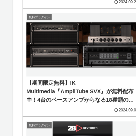
のマルチ音源プラグイン！
2024.09.
無料プラグイン
【期間限定無料】IK
Multimedia『AmpliTube SVX』が無料配布
中！4台のベースアンプからなる18種類のモ
デルを搭載した深みのある音色のベースギア
2024.09.
コレクション！
無料プラグイン