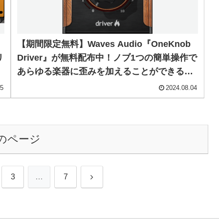
【期間限定無料】Waves Audio『OneKnob
リ
Driver』が無料配布中！ノブ1つの簡単操作で
あらゆる楽器に歪みを加えることができる超
便利なワンノブ・オーバードライブプラグイ
15
2024.08.04
ン！
のページ
次
3
…
7
へ