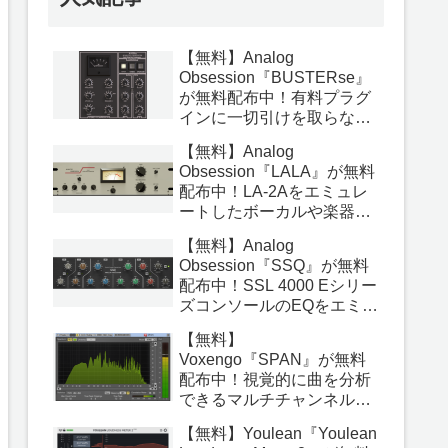
【無料】Analog
Obsession『BUSTERse』
が無料配布中！有料プラグ
インに一切引けを取らない
最高のバスコンププラグイ
【無料】Analog
ン！
Obsession『LALA』が無料
配布中！LA-2Aをエミュレ
ートしたボーカルや楽器を
ナチュラルに圧縮できる
【無料】Analog
OPTコンプレッサープラグ
Obsession『SSQ』が無料
イン！
配布中！SSL 4000 Eシリー
ズコンソールのEQをエミュ
レートした本当に素晴らし
【無料】
いアナログEQプラグイン！
Voxengo『SPAN』が無料
配布中！視覚的に曲を分析
できるマルチチャンネル対
応の高機能アナライザープ
【無料】Youlean『Youlean
ラグイン！