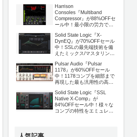
いる最高品質のバスコンプ
Harrison
プラグイン！
Consoles『Multiband
Compressor』が88%OFFセ
ール中！最小限の労力でプ
ロ品質の結果を得られるよ
Solid State Logic『X-
うに設計されたマルチバン
DynEQ』が70%OFFセール
ドコンププラグイン！
中！SSLの最先端技術を備
えたミックス/マスタリング
の決定版となるダイナミッ
Pulsar Audio『Pulsar
クEQプラグイン！
1178』が60%OFFセール
中！1178コンプを細部まで
再現した最も汎用性の高い
FETコンププラグイン！
Solid State Logic『SSL
Native X-Comp』が
84%OFFセール中！様々な
コンプの特性をエミュレー
トしたあらゆる用途に使用
できるコンププラグイン！
人気記事