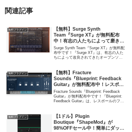
関連記事
【無料】Surge Synth
無料プラグイン
Team『Surge XT』が無料配布
中！有志の人たちによって磨き上
げられたオープンソースのハイブ
Surge Synth Team『Surge XT』が無料配
リッドシンセサイザープラグイ
布中です！『Surge XT』は、有志の人た
ちによって改良されてきたオープンソー
ン！
スのハイブリッドシンセサイザープラグ
インです。最初から2800個以上のプリセ
ットと700個以上のウェ...
【無料】Fracture
無料プラグイン
Sounds『Blueprint: Feedback
Guitar』が無料配布中！レスポー
ルのフィードバック音をキャプチ
Fracture Sounds『Blueprint: Feedback
ャした便利なギターパッド音源！
Guitar』が無料配布中です！『Blueprint:
Feedback Guitar』は、レスポールのフィ
ードバック音をキャプチャした便利なギ
ターパッド音源です。純粋...
【1ドル】Plugin
無料プラグイン
Boutique『ShapeMod』が
98%OFFセール中！簡単にダッキ