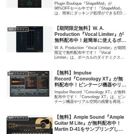
ング処理ができるEDMに最適な
Plugin Boutique『ShapeMod』が
ダッキングプラグイン！
98%OFFセール中です！『ShapeMod』
は、簡単にダッキング処理ができるEDM
の作曲に最適なダッキングプラグインで
す。単純なダッキングだけでなく、複雑
なシェイプの波打つようなダッキン...
【期間限定無料】W. A.
無料プラグイン
Production『Vocal Limiter』が
無料配布中！超簡単に使えるボー
カル処理に特化したリミッタープ
W. A. Production『Vocal Limiter』が期間
ラグイン！
限定で無料配布中です！『Vocal
Limiter』は、ボーカルのダイナミクスを
抑えたい時などに使用するボーカルに特
化したリミッタープラグインです。使い
方はとても簡単で、ス...
【無料】Impulse
無料プラグイン
Record『Convology XT』が無
料配布中！ビンテージ機器やリア
ル空間の残響を再現するコンボリ
Impulse Record『Convology XT』が無料
ューションリバーブプラグイン！
配布中です！『Convology XT』は、ビン
テージ機器やリアル空間の残響を再現す
るコンボリューションリバーブプラグイ
ンです。70個以上のプリセットが収録さ
れており、細かな調整...
【無料】Ample Sound『Ample
無料プラグイン
Guitar M Lite』が無料配布中！
Martin D-41をサンプリングした