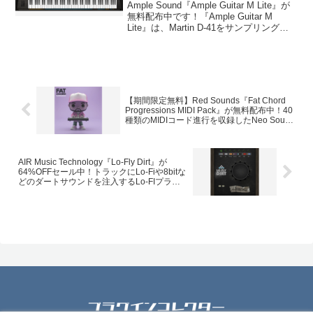
フリーでは最強のアコースティッ
Ample Sound『Ample Guitar M Lite』が
クギタープラグイン！
無料配布中です！『Ample Guitar M
Lite』は、Martin D-41をサンプリングし
たアコースティックギタープラグインで
す。音が良いだけでなく、ハンマリング
や...
【期間限定無料】Red Sounds『Fat Chord
Progressions MIDI Pack』が無料配布中！40
種類のMIDIコード進行を収録したNeo Soul
やHip Hopに最適なサンプルパック！
AIR Music Technology『Lo-Fly Dirt』が
64%OFFセール中！トラックにLo-Fiや8bitな
どのダートサウンドを注入するLo-FIプラグ
イン！