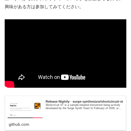
興味がある方は参加してみてください。
Release Nightly · surge-synthesizer/shortcircuit-xt
Shortcircuit XT is a sample-initiated instrument being actively
developed by the Surge Synth Team.In February of 2026, w...
github.com