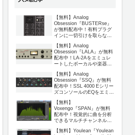
【無料】Analog
Obsession『BUSTERse』
が無料配布中！有料プラグ
インに一切引けを取らない
最高のバスコンププラグイ
【無料】Analog
ン！
Obsession『LALA』が無料
配布中！LA-2Aをエミュレ
ートしたボーカルや楽器を
ナチュラルに圧縮できる
【無料】Analog
OPTコンプレッサープラグ
Obsession『SSQ』が無料
イン！
配布中！SSL 4000 Eシリー
ズコンソールのEQをエミュ
レートした本当に素晴らし
【無料】
いアナログEQプラグイン！
Voxengo『SPAN』が無料
配布中！視覚的に曲を分析
できるマルチチャンネル対
応の高機能アナライザープ
【無料】Youlean『Youlean
ラグイン！