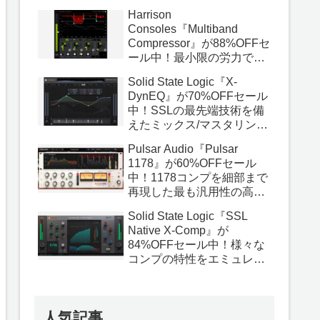
いる最高品質のバスコンプ
Harrison
プラグイン！
Consoles『Multiband
Compressor』が88%OFFセ
ール中！最小限の労力でプ
ロ品質の結果を得られるよ
Solid State Logic『X-
うに設計されたマルチバン
DynEQ』が70%OFFセール
ドコンププラグイン！
中！SSLの最先端技術を備
えたミックス/マスタリング
の決定版となるダイナミッ
Pulsar Audio『Pulsar
クEQプラグイン！
1178』が60%OFFセール
中！1178コンプを細部まで
再現した最も汎用性の高い
FETコンププラグイン！
Solid State Logic『SSL
Native X-Comp』が
84%OFFセール中！様々な
コンプの特性をエミュレー
トしたあらゆる用途に使用
できるコンププラグイン！
人気記事