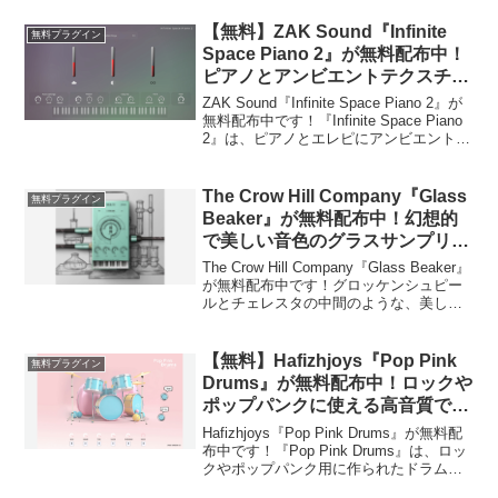
ープラグインです。トラックのマスター
に挿すだ...
【無料】ZAK Sound『Infinite
無料プラグイン
Space Piano 2』が無料配布中！
ピアノとアンビエントテクスチャ
を組み合わせたどんなジャンルに
ZAK Sound『Infinite Space Piano 2』が
も使えるピアノ音源！
無料配布中です！『Infinite Space Piano
2』は、ピアノとエレピにアンビエントテ
クスチャを組み合わせたピアノ音源で
す。アンビエント系にありがちな音が取
っ散...
The Crow Hill Company『Glass
無料プラグイン
Beaker』が無料配布中！幻想的
で美しい音色のグラスサンプリン
グプラグイン！
The Crow Hill Company『Glass Beaker』
が無料配布中です！グロッケンシュピー
ルとチェレスタの中間のような、美しい
音色のグラスサンプリングプラグインで
す。コーラスなどの6個のエフェクトを搭
載し、幻想的なサウンドや...
【無料】Hafizhjoys『Pop Pink
無料プラグイン
Drums』が無料配布中！ロックや
ポップパンクに使える高音質でシ
ンプルなドラム音源！
Hafizhjoys『Pop Pink Drums』が無料配
布中です！『Pop Pink Drums』は、ロッ
クやポップパンク用に作られたドラム音
源プラグインです。1キットだけのシンプ