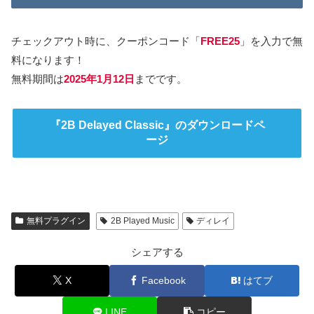
チェックアウト時に、クーポンコード「
FREE25
」を入力で無
料になります！
無料期間は
2025年1月12日
までです。
『2B Delayed Classic』のダウンロードペ
ージ
無料プラグイン
2B Played Music
ディレイ
シェアする
X
Facebook
はてブ
LINE
コピー