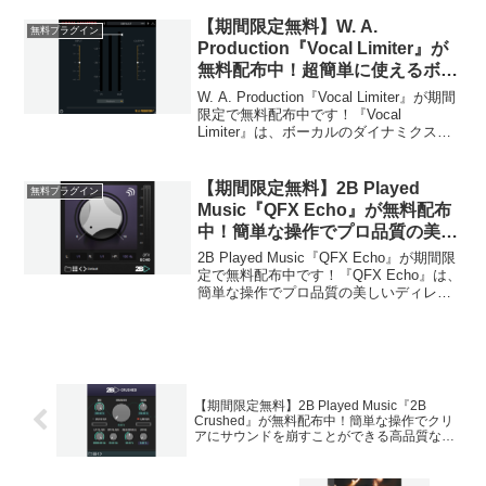
ルな生ドラム音源ですが、高音質で音の
広がりがあり、無料な...
【期間限定無料】W. A.
無料プラグイン
Production『Vocal Limiter』が
無料配布中！超簡単に使えるボー
カル処理に特化したリミッタープ
W. A. Production『Vocal Limiter』が期間
ラグイン！
限定で無料配布中です！『Vocal
Limiter』は、ボーカルのダイナミクスを
抑えたい時などに使用するボーカルに特
化したリミッタープラグインです。使い
方はとても簡単で、ス...
【期間限定無料】2B Played
無料プラグイン
Music『QFX Echo』が無料配布
中！簡単な操作でプロ品質の美し
いディレイを作成できるワンノ
2B Played Music『QFX Echo』が期間限
ブ・ディレイプラグイン！
定で無料配布中です！『QFX Echo』は、
簡単な操作でプロ品質の美しいディレイ
を作成できるワンノブ・ディレイプラグ
インです。左チャンネルと右チャンネル
のディレイタイムを個別に設定で...
【期間限定無料】2B Played Music『2B
Crushed』が無料配布中！簡単な操作でクリ
アにサウンドを崩すことができる高品質なビ
ットクラッシャープラグイン！